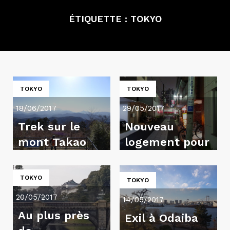
ÉTIQUETTE :
TOKYO
TOKYO
TOKYO
18/06/2017
29/05/2017
Trek sur le
Nouveau
mont Takao
logement pour
une nouvelle
vie
TOKYO
TOKYO
20/05/2017
14/05/2017
Au plus près
Exil à Odaiba