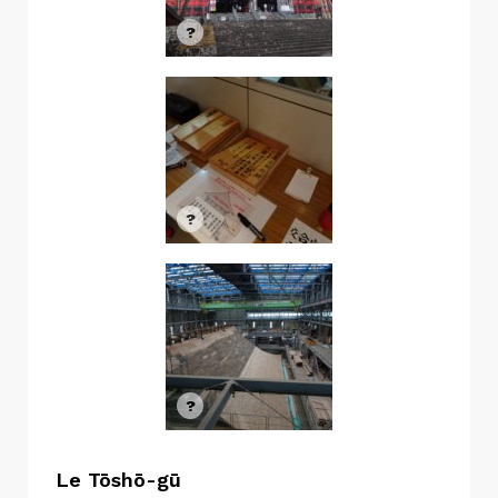
Le Tōshō-gū