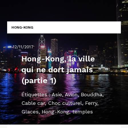
HONG-KONG
12/11/2017
Hong-Kong, la ville
qui ne dort jamais
(partie 1)
Étiquettes :
Asie
,
Avion
,
Bouddha
,
Cable car
,
Choc culturel
,
Ferry
,
Glaces
,
Hong-Kong
,
temples